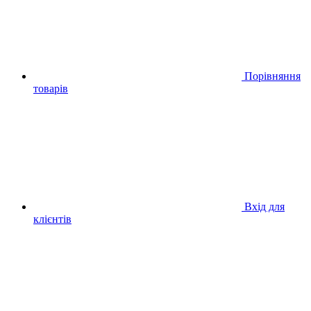
Порівняння
товарів
Вхід для
клієнтів