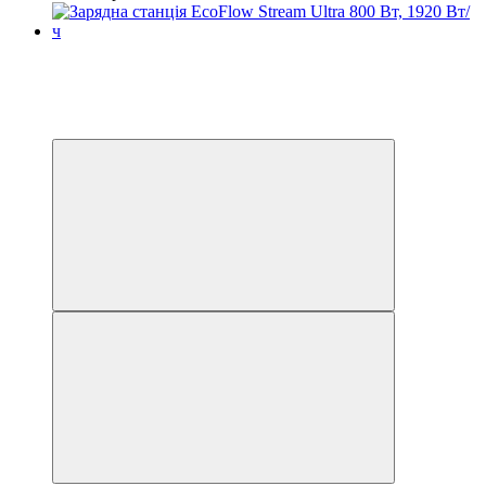
Розпродаж
Новинка
−16%
3
3