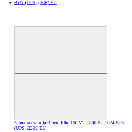
Хіт
−25%
3
3
Зарядна станція Bluetti Elite 100 V2, 1800 Вт, 1024 Вт*г
(UPS, ДБЖ) EU