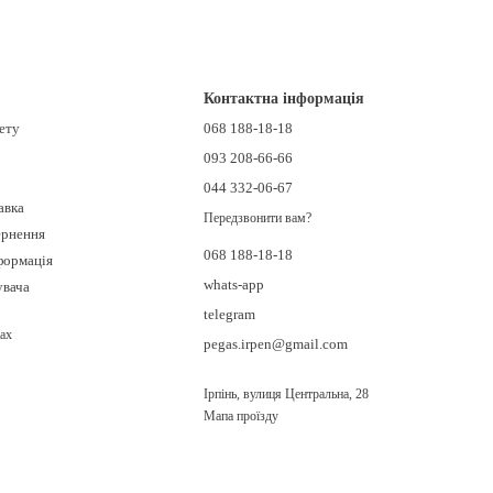
Контактна інформація
нету
068 188-18-18
093 208-66-66
044 332-06-67
авка
Передзвонити вам?
ернення
068 188-18-18
формація
whats-app
увача
telegram
ах
pegas.irpen@gmail.com
Ірпінь, вулиця Центральна, 28
Мапа проїзду