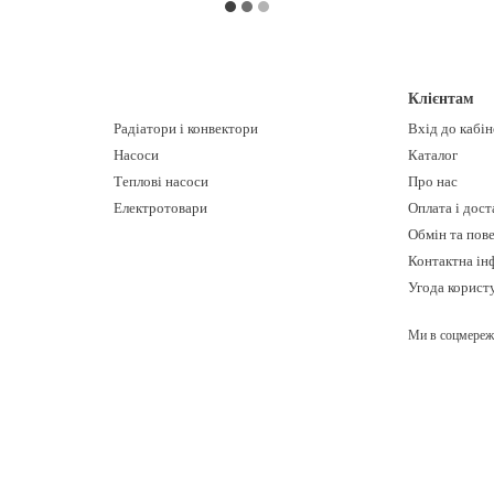
Клієнтам
Радіатори і конвектори
Вхід до кабі
Насоси
Каталог
Теплові насоси
Про нас
Електротовари
Оплата і дост
Обмін та пов
Контактна ін
Угода корист
Ми в соцмереж