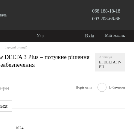
068 188-18-18
вача
093 208-66-66
Вхід
Мій кошик
Укр
Зарядні станції
ow DELTA 3 Plus – потужне рішення
Артикул
EFDELTA3P-
озабезпечення
EU
 грн
Порівняти
В бажання
ться
1024