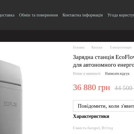
доставка
Обмін та повернення
Контактна інформація
Угода користу
Головна
Каталог
Електротовари
Зарядна станція EcoFl
для автономного енерг
Немає в наявності
Написати відгук
36 880 грн
44 500
Повідомити, коли з'яви
Характеристики
Ємкість батареї, Вт/год