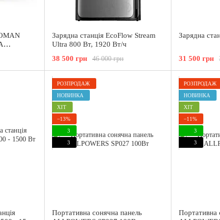
VTOMAN
Зарядна станція EcoFlow Stream
Зарядна ста
A
Ultra 800 Вт, 1920 Вт/ч
 LiFePO4
38 500 грн
31 500 грн
46 000 грн
РОЗПРОДАЖ
РОЗПРОДАЖ
НОВИНКА
НОВИНКА
ХІТ
ХІТ
−13%
−11%
3
3
3
3
анція
Портативна сонячна панель
Портативна 