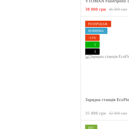
VTOMAN FlashSpeed 1
Вт / 1548 Вт/г
38 000 грн
46 000 грн
РОЗПРОДАЖ
НОВИНКА
−15%
3
3
Зарядна станція EcoF
35 880 грн
42 000 грн
ХІТ