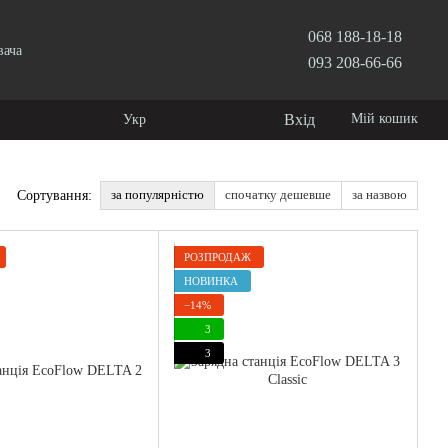
068 188-18-18
вача
093 208-66-66
Вхід
Мій кошик
Укр
за популярністю
спочатку дешевше
за назвою
Сортування:
РОЗПРОДАЖ
НОВИНКА
−14%
3
3