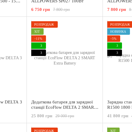
500 - 1500
ALLPOWERS SP027 100Вт
ALLPOWERS
6 750 грн
7 800 грн
7 800 грн
8
РОЗПРОДАЖ
РОЗПРОДАЖ
ХІТ
НОВИНКА
−11%
−5%
3
3
3
3
low DELTA 3
Додаткова батарея для зарядної
Зарядна ст
станції EcoFlow DELTA 2 SMART
R1500 1800 
Extra Battery
25 800 грн
41 800 грн
29 000 грн
РОЗПРОДАЖ
ХІТ