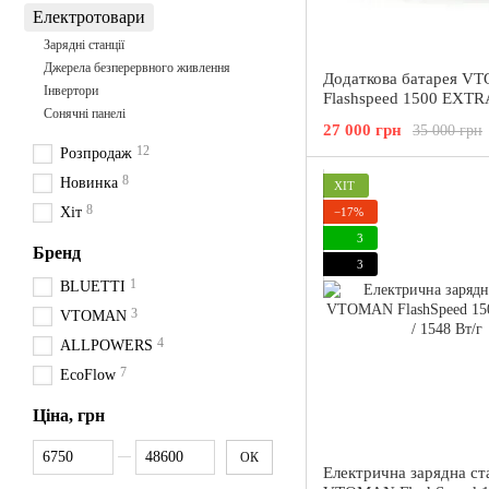
Електротовари
Зарядні станції
Джерела безперервного живлення
Додаткова батарея 
Інвертори
Flashspeed 1500 EXTR
Сонячні панелі
BATTERY, 1548 Вт/год
27 000 грн
35 000 грн
12
Розпродаж
8
Новинка
ХІТ
8
Хіт
−17%
3
Бренд
3
1
BLUETTI
3
VTOMAN
4
ALLPOWERS
7
EcoFlow
Ціна, грн
Від Ціна, грн
До Ціна, грн
ОК
Електрична зарядна ст