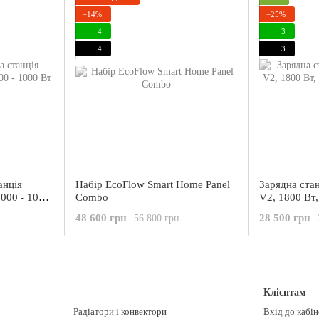
−14%
−25%
4
3
4
3
анція
Набір EcoFlow Smart Home Panel
Зарядна станц
000 - 1000
Combo
V2, 1800 Вт,
ДБЖ) EU
48 600 грн
28 500 грн
56 800 грн
Клієнтам
Радіатори і конвектори
Вхід до кабі