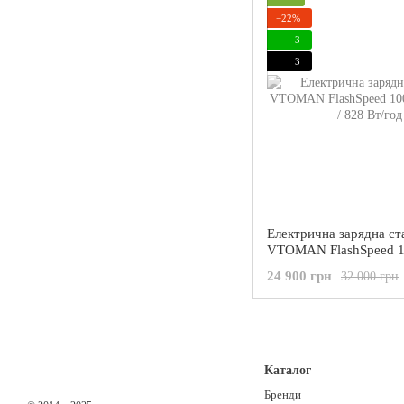
−22%
3
3
Електрична зарядна ст
VTOMAN FlashSpeed 1
Вт / 828 Вт/год
24 900 грн
32 000 грн
Каталог
Бренди