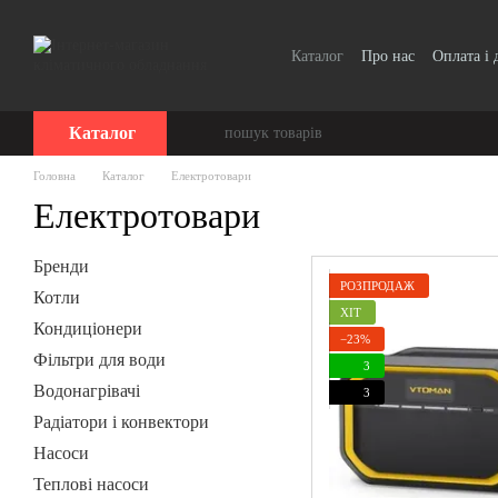
Перейти до основного контенту
Каталог
Про нас
Оплата і 
Каталог
Головна
Каталог
Електротовари
Електротовари
Бренди
РОЗПРОДАЖ
Котли
ХІТ
Кондиціонери
−23%
Фільтри для води
3
Водонагрівачі
3
Радіатори і конвектори
Насоси
Теплові насоси