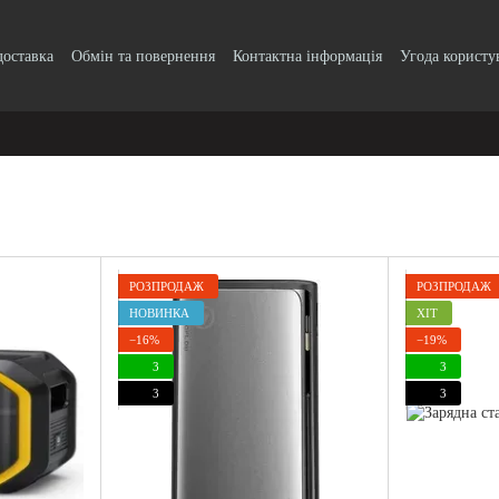
доставка
Обмін та повернення
Контактна інформація
Угода користу
РОЗПРОДАЖ
РОЗПРОДАЖ
НОВИНКА
ХІТ
−16%
−19%
3
3
3
3