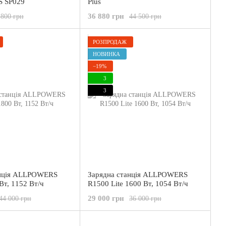
 SP029
Plus
36 880 грн
 800 грн
44 500 грн
РОЗПРОДАЖ
НОВИНКА
−19%
3
3
анція ALLPOWERS
Зарядна станція ALLPOWERS
Вт, 1152 Вт/ч
R1500 Lite 1600 Вт, 1054 Вт/ч
29 000 грн
44 000 грн
36 000 грн