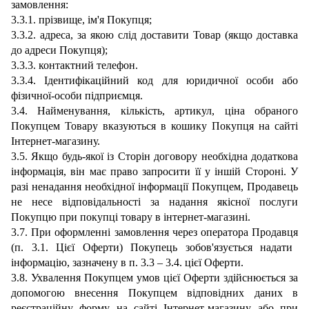
замовлення
:
3
.
3
.
1
.
прізвище, ім'я
Покупця;
3
.
3
.2.
адреса, за якою слід доставити Товар (якщо доставка
до адреси Покупця);
3.3.3
.
контактний телефон.
3.3.4. Ідентифікаційний код для юридичної особи або
фізичної-особи підприємця.
3
.
4
.
Найменування, кількість, артикул, ціна обраного
Покупцем Товару вказуються в кошику Покупця на сайті
Інтернет-магазину.
3
.
5
.
Якщо
будь-якої із Сторін договору
необхідна додаткова
інформація, він має право запросити її у
іншій Стороні
.
У
разі ненадання необхідної інформації Покупцем,
Продавець
не несе відповідальності за надання якісної послуги
Покупцю при покупці товар
у в
інтернет-магазині
.
3.
7
.
При оформленні
замовлення через о
ператора
Продавця
(п.
3
.1. Цієї Оферти) Покупець зобов'язується надати
інформацію, зазначену в п. 3.3 – 3.4.
цієї Оферти.
3.
8
.
Ухвалення Покупцем умов цієї Оферти здійснюється за
допомогою внесення Покупцем відповідних даних в
реєстраційну форму на сайті Інтернет-магазину або при