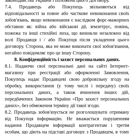
законодавства України і положень цього Договору.
7.4.
Продавець або Покупець звільняються від
відповідальності за повне або часткове невиконання своїх
зобов'язань, якщо невиконання є наслідком форс-мажорних
обставин як: війна або військові дії, землетрус, повінь,
пожежа та інші стихійні лиха, що виникли незалежно від
волі Продавця і / або Покупця після укладення цього
договору.
Сторона, яка не може виконати свої зобов'язання,
негайно повідомляє про це іншу Сторону.
8. Конфіденційність і захист персональних даних.
8.1. Надаючи свої персональні дані на сайті Інтернет-
магазину при реєстрації або оформленні Замовлення,
Покупець надає Продавцеві свою добровільну згоду на
обробку, використання (у тому числі і передачу) своїх
персональних даних, а також вчинення інших дій,
передбачених Законом України «Про захист персональних
даних», без обмеження терміну дії такої згоди.
8.2. Продавець зобов'язується не розголошувати отриману
від Покупця інформацію. Не вважається порушенням
надання Продавцем інформації контрагентам і третім
особам, що діють на підставі договору з Продавцем, в тому