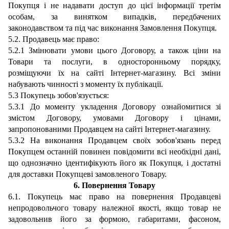
Покупця і не надавати доступ до цієї інформації третім
особам, за винятком випадкі
в, передбачених
законодавством та під час виконання Замовлення Покупця.
5.2. Продавець має право:
5.2.1 Змінювати умови цього Договору, а також
ціни
на
Товари та послуги, в односторонньому порядку,
розміщ
уючи їх на сайті Інтернет-магазину
. Всі зміни
набувають чинності з моменту їх публікації.
5.3 Покупець зобов'язується:
5.3.1 До моменту укладення Договору ознайомитися зі
змістом
Договору, умовами Договору і
цінами,
за
пропонованими Продавцем н
а сайті Інтернет-магазину
.
5.3.2 На виконання Продавцем своїх зобов'язань перед
Покупцем останній повинен повідомити всі необхідні дані,
що однозначно ідентифікують його як
Покупця, і достатні
для доставки Покупцеві замовленого Товару.
6.
Повернення Товару
6.1. Покупець має право на повернення Продавцеві
непродовольчого товару належної якості, якщо товар не
задовольнив його за формою, габаритами, фасоном,