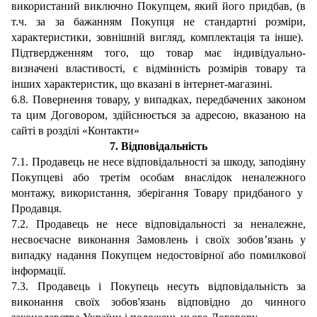
використаний виключно
Покупцем
, який його придбав, (в
т.ч.
за
за
бажанням Покупця
не стандартні
розміри
,
характеристики, зовнішній вигляд, комплектація
та інше).
Підтвердженням того, що товар має індивідуально-
визначені властивості, є відмінність розмірів товару та
інших характеристик, що вказані в інтернет-магазині.
6.8
.
Повернення товару, у випадках, передбачених законом
та цим Договором, здійснюється за адресою, вказаною на
сайті в розділі
«Контакти»
7.
Відповідальність
7.1.
Продавець не несе відповідальності за шкоду, заподіяну
Покупцеві
або третім особам
внаслідок неналежного
монтажу,
використання
, зберігання
Товар
у придбаного
у
Продавця.
7.2.
Продавець не несе відповідальності за неналежне,
несвоєчасне виконання Замовлень і своїх
зобов’язань у
випадку
надання Покупцем недостовірної або помилкової
інформації.
7.3.
Продавець і Покупець несуть відповідальність за
виконання своїх зобов'язань відповідно до чинного