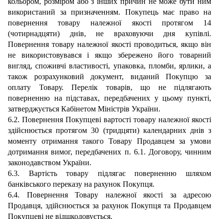
кольором, розміром або з інших причин не може бути ним
використаний за призначенням. Покупець має право на
повернення товару належної якості протягом 14
(чотирнадцяти) днів, не враховуючи дня купівлі.
Повернення товару належної якості проводиться, якщо він
не використовувався і якщо збережено його товарний
вигляд, споживчі властивості,
упаковка,
пломби, ярлики, а
також розрахунковий документ, виданий
Покупцю за
оплату Товару.
Перелік товарів, що не підлягають
поверненню на підставах, передбачених у цьому пункті,
затверджується Кабінетом Міністрів України.
6.2. Повернення Покупцеві вартості товару належної якості
здійснюється протягом 30 (тридцяти) календарних днів з
моменту отримання такого Товару Продавцем за умови
дотримання вимог, передбачених п. 6.1. Договору, чинним
законодавством України.
6.3.
Вартість товару підлягає поверненню шляхом
банківського переказу
на рахунок Покупця
.
6.4.
Повернення
Товару належної якості за адресою
Продавця, здійснюється за рахунок Покупця та Продавцем
Покупцеві не відшкодовується.