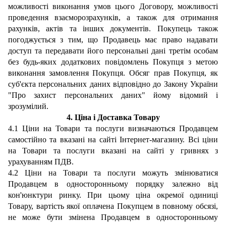
можливості виконання умов цього Договору, можливості
проведення взаєморозрахунків, а також для отримання
рахунків, актів та інших документів.
Покупець
також
погоджується з тим, що Продавець має право надавати
доступ та передавати його персональні дані третім особам
без будь-яких
додаткових повідомлень Покупця з метою
виконання замовлення Покупця.
Обсяг прав Покупця
, як
суб'єкта персональних даних відповідно до Закону України
"Про захист персональних даних" йому відомий і
зрозумілий.
4
. Ц
іна
і Доставка
Товару
4.1 Ціни на Товари та послуги визначаються Продавцем
самостійно та вказан
і на сайті Інтернет-магазину
. Всі ціни
на Товари та послуги вказані на сайті у гривнях з
урахуванням ПДВ.
4.2 Ціни на Товари та послуги можуть змінюватися
Продавцем в односторонньому порядку залежно від
кон'юнктури ринку. При цьому ціна окремої одиниці
Товару, вартість якої оплачена Покупцем в повному обсязі,
не може бути змінена Продавцем в односторонньому