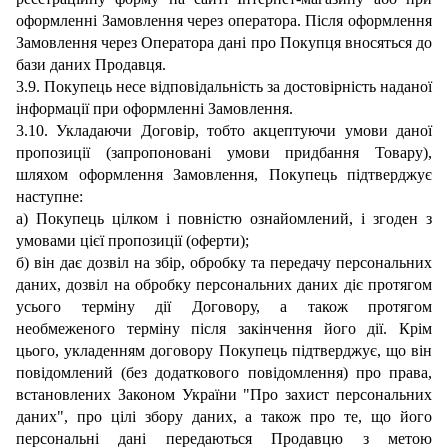
оформленні Замовлення через
о
ператора.
Після оформлення
Замовлення че
рез Оператора дані про Покупця вносяться до
бази
даних Продавця.
3
.
9
.
Покупець несе відповідальність за достовірність наданої
інформації при оформленні Замовлення.
3.
10
.
Укладаючи Договір
,
тобто
акцептуючи умови даної
п
ропозиції (
запропоновані умови придбання Товару
)
,
шляхом оформлення Замовлення
, Покупець підтверджує
наступне:
а) Покупець цілком і повністю ознайомлений, і згоден з
умовами цієї пропозиції (оферти);
б) він дає дозвіл на збір, обробку та передачу персональних
даних
,
дозвіл на обробку персональних даних діє протягом
усього терміну дії Договору, а також протягом
необмеженого терміну після закінчення його дії.
Крім
цього, укладення
м договору Покупець
підтверджує, що він
повідомлений (без додаткового повідомлення) про права,
встановлених Законом України "Про захист персональних
даних", про цілі збору даних, а також про те, що його
персональні дані передаються Продавцю з метою