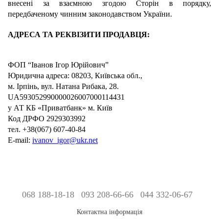
внесені за взаємною згодою Сторін в порядку,
передбаченому чинним законодавством України.
АДРЕСА ТА РЕКВІЗИТИ
ПРОДАВЦЯ:
ФОП “Іванов Ігор Юрійович”
Юридична адреса: 08203, Київська обл.,
м. Ірпінь, вул. Натана Рибака, 28.
UA593052990000026007000114431
у АТ КБ «Приватбанк» м. Київ
Код ДРФО 2929303992
тел. +38(067) 607-40-84
E
-
mail
:
ivanov
_
igor
@
ukr
.
net
068 188-18-18
093 208-66-66
044 332-06-67
Контактна інформація