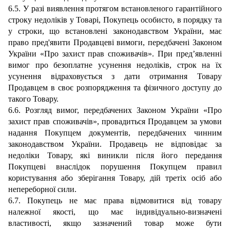
6.
5
. У разі виявлення протягом встановленого гарантійного
строку недоліків у Товарі, Покупець
особисто
, в порядку та
у строки, що встановлені законодавством України, має
право пред'явити Продавцеві вимоги, передбачені Законом
України «Про захист прав
споживачів». При пред’явленні
вимог про безоплатне усунення недоліків, строк на їх
усунення відраховується з д
а
ти отримання Товару
Продавцем в своє розпорядження та фізичного доступу до
такого Товару.
6.
6
. Розгляд вимог, передбачених Законом України «Про
захист прав споживачів», провадиться Продавцем за умови
надання Покупцем документів, передбачени
х чинним
законодавством України.
Продавець не відповідає за
недоліки Товару, які виникли після його передання
Покупцеві внаслідок порушення Покупцем правил
користування або зберігання Товару, дій третіх осіб або
непереборної сили.
6.7
.
Покупець
не має права відмовитися від товару
належної якості, що має індивідуально-визначені
властивості, якщо зазначений товар може бути