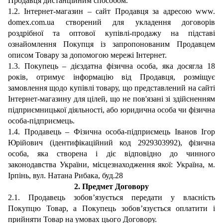
Продавця дистанційним способом.
1.2. Інтернет-магазин
– сайт Продавця за адресою
www.
domex.com.ua
створений для укладення договорів
роздрібної та оптової купівлі-продажу на підставі
ознайомлення Покупця
і
з запропонованим Продавцем
описом
Товару за допомогою мережі Інтернет.
1.3. Покупець – дієздатна фізична особа, яка досягла 18
років, отримує інформацію від Продавця, розміщує
замовлення щодо купівлі товару, що пред
ставлений на сайті
Інтернет-магазину
для цілей, що не пов'язані зі здійсненням
підприємницької діяльності, або юридична особа чи фізична
особа-підприємець.
1.4. Продавець –
Ф
ізична особа-підприємець
Іванов Ігор
Юрійович
(ідентифікаційний код
2929303992
),
фізи
чна
особа, яка створена і діє відповідно до чинного
законодавства України, місцезнаходження якої:
Україна
, м.
Ірпінь
, вул.
Натана Рибака
, буд.
28
2.
Предмет Договору
2.1. Продавець зобов’язується передати у власність
Покупцю Товар, а Покупець зобов’язується оплатити і
прийняти Товар на умовах цього Договору.