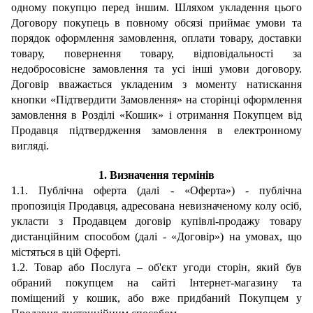
одному покупцю перед іншим. Шляхом укладення цього
Договору покупець в повному обсязі приймає умови та
порядок оформлення замовлення, оплати товару, доставки
товару, повернення товару, відповідальності за
недобросовісне замовлення та усі інші умови договору.
Договір вважається укладени
м з моменту натискання
кнопки «Підтвердити Замовлення
» на сторінці оформлення
замовлення
в Розділі «Кошик»
і отримання Покупцем від
Продавця підтвердження замовлення в електронному
вигляді
.
1.
Визначення термінів
1.1.
Публічна оферта (далі - «Оферта») - публічна
пропозиція Продавця, адресована невизначеному колу осіб,
укласти з Продавцем договір купівлі-продажу товару
дистанційним способом (далі - «Договір») на умовах, що
містяться в цій Оферті
.
1.
2
. Товар або Послуга – об'єкт угоди
с
торін, який був
обраний покупцем на сайті
Інтернет
-
магазину
та
поміщений у кошик, або вже придбаний Покупцем у