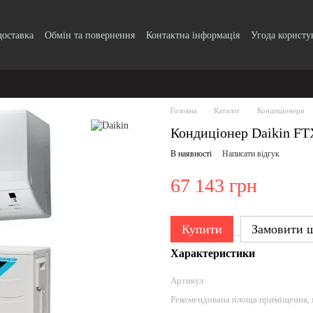
доставка
Обмін та повернення
Контактна інформація
Угода користу
Головна
Каталог
Кондиціонери
Кондиціонер Daikin F
В наявності
Написати відгук
67 143 грн
Купити
Замовити 
Характеристики
Артикул
Рекомендована площа приміщення, м