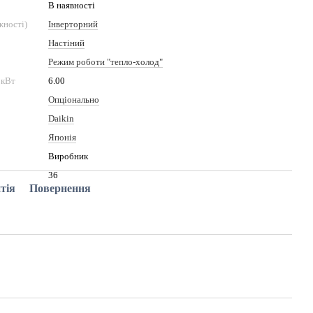
В наявності
жності)
Інверторний
Настіний
Режим роботи "тепло-холод"
 кВт
6.00
Опціонально
Daikin
Японія
Виробник
36
тія
Повернення