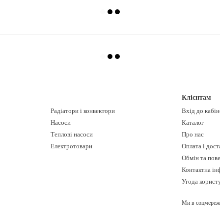
Клієнтам
Радіатори і конвектори
Вхід до кабі
Насоси
Каталог
Теплові насоси
Про нас
Електротовари
Оплата і дост
Обмін та пов
Контактна ін
Угода корист
Ми в соцмереж