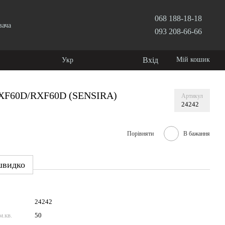
068 188-18-18
вача
093 208-66-66
Вхід
Мій кошик
Укр
TXF60D/RXF60D (SENSIRA)
Артикул
24242
Порівняти
В бажання
швидко
24242
.кв.
50