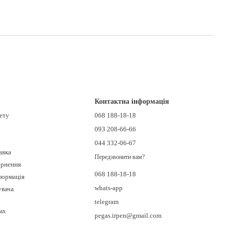
Контактна інформація
нету
068 188-18-18
093 208-66-66
044 332-06-67
авка
Передзвонити вам?
ернення
068 188-18-18
формація
whats-app
увача
telegram
ах
pegas.irpen@gmail.com