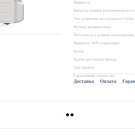
Наявність
Інвертор (плавне регулювання поту
Тип установки внутрішнього блоку
Функції кондиціонера
Потужність в режимі охолодження,
Наявність WiFi-управління
Бренд
Країна реєстрації бренду
Тип гарантії
Гарантійний термін, міс.
Доставка
Оплата
Гаран