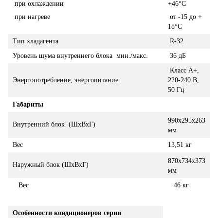
при охлаждении
+46°С
при нагреве
от -15 до +
18°С
Тип хладагента
R-32
Уровень шума внутреннего блока мин./макс.
36 дБ
Класс А+,
Энергопотребление, энергопитание
220-240 В,
50 Гц
Габариты
990x295x263
Внутренний блок (ШxВxГ)
мм
Вес
13,51 кг
870х734х373
Наружный блок (ШхВхГ)
мм
Вес
46 кг
Особенности кондиционеров серии