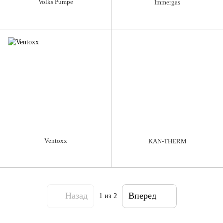
Volks Pumpe
Immergas
Ventoxx
KAN-THERM
Назад
Вперед
1
из 2