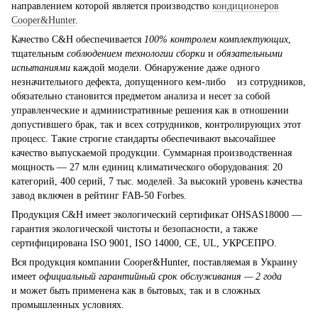
направлением которой является производство
кондиционеров
Сooper&Hunter
.
Качество С&H обеспечивается
100% контролем комплектующих
,
тщательным
соблюдением технологии сборки
и
обязательными
испытаниями
каждой модели. Обнаружение даже одного
незначительного дефекта, допущенного кем-либо из сотрудников,
обязательно становится предметом анализа и несет за собой
управленческие и административные решения как в отношении
допустившего брак, так и всех сотрудников, контролирующих этот
процесс. Такие строгие стандарты обеспечивают высочайшее
качество выпускаемой продукции. Cуммарная производственная
мощность — 27 млн единиц климатического оборудования: 20
категорий, 400 серий, 7 тыс. моделей. За высокий уровень качества
завод включен в рейтинг FAB-50 Forbes.
Продукция С&H имеет экологический сертификат OHSAS18000 —
гарантия экологической чистоты и безопасности, а также
сертифицирована ISO 9001, ISO 14000, CE, UL, УКРСЕПРО.
Вся продукция компании Cooper&Hunter, поставляемая в Украину
имеет
официальный гарантийный срок обслуживания
—
2 года
и может быть применена как в бытовых, так и в сложных
промышленных условиях.