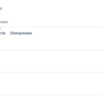
00
ччина
я
тія
Повернення