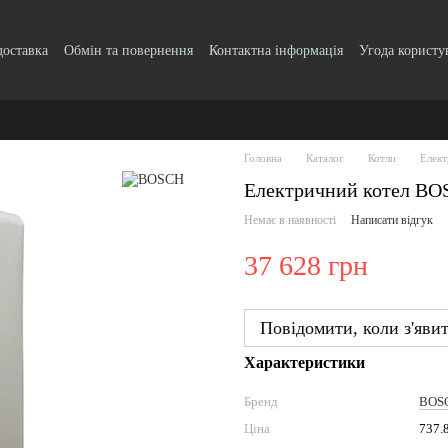
доставка
Обмін та повернення
Контактна інформація
Угода користу
Головна
Каталог
Котли
Елект
Електричний котел BOS
Немає в наявності
Написати відгук
37 628 грн
Повідомити, коли з'яви
Характеристики
Бренд
BOS
Ціна
737.