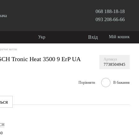
068 188-18-18
вача
093 208-66-66
Вхід
Мій кошик
Укр
ричні котли
CH Tronic Heat 3500 9 ErP UA
Артикул
7738504945
Порівняти
В бажання
ться
CH
80