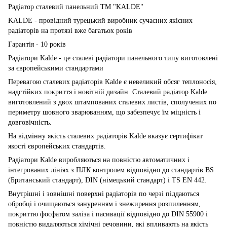
Радіатор сталевий панельний ТМ "KALDE"
KALDE - провідний турецький виробник сучасних якісних
радіаторів на протязі вже багатьох років
Гарантія - 10 років
Радіатори Kalde - це сталеві радіатори панельного типу виготовлені
за європейськими стандартами
Перевагою сталевих радіаторів Kalde є невеликий обсяг теплоносія,
надстійких покриття і новітній дизайн. Сталевий радіатор Kalde
виготовлений з двох штампованих сталевих листів, сполучених по
периметру шовного зварюванням, що забезпечує їм міцність і
довговічність.
На відмінну якість сталевих радіаторів Kalde вказує сертифікат
якості європейських стандартів.
Радіатори Kalde виробляються на повністю автоматичних і
інтегрованих лініях з ПЛК контролем відповідно до стандартів BS
(Британський стандарт), DIN (німецький стандарт) і TS EN 442.
Внутрішні і зовнішні поверхні радіаторів по черзі піддаються
обробці і очищаються зануренням і знежирення розпиленням,
покриттю фосфатом заліза і пасивації відповідно до DIN 55900 і
повністю видаляються хімічні речовини, які впливають на якість