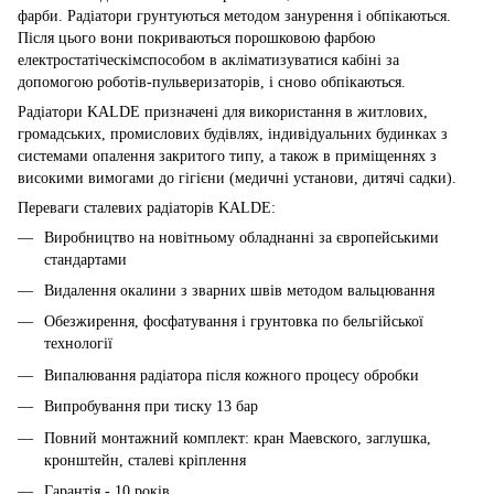
фарби. Радіатори грунтуються методом занурення і обпікаються.
Після цього вони покриваються порошковою фарбою
електростатіческімспособом в акліматизуватися кабіні за
допомогою роботів-пульверизаторів, і сново обпікаються.
Радіатори KALDE призначені для використання в житлових,
громадських, промислових будівлях, індивідуальних будинках з
системами опалення закритого типу, а також в приміщеннях з
високими вимогами до гігієни (медичні установи, дитячі садки).
Переваги сталевих радіаторів KALDE:
Виробництво на новітньому обладнанні за європейськими
стандартами
Видалення окалини з зварних швів методом вальцювання
Обезжирення, фосфатування і грунтовка по бельгійської
технології
Випалювання радіатора після кожного процесу обробки
Випробування при тиску 13 бар
Повний монтажний комплект: кран Маевскоrо, заглушка,
кронштейн, сталеві кріплення
Гарантія - 10 років