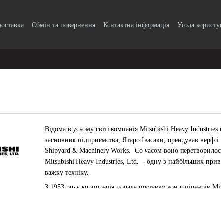
доставка
Обмін та повернення
Контактна інформація
Угода користу
Відома в усьому світі компанія Mitsubishi Heavy Industries
засновник підприємства, Ятаро Івасаки, орендував верф і
Shipyard & Machinery Works. Co часом воно перетворилося в 
Mitsubishi Heavy Industries, Ltd. - одну з найбільших прив
важку техніку.
З 1953 року корпорація почала поставку кондиціонерів Mit
вдалим напрямом, і в 1956 році компанія випустила перший
дистриб'ютори кондиціонерів побачили першу в історії Я
родоначальницею і винахідником так званого касетного к