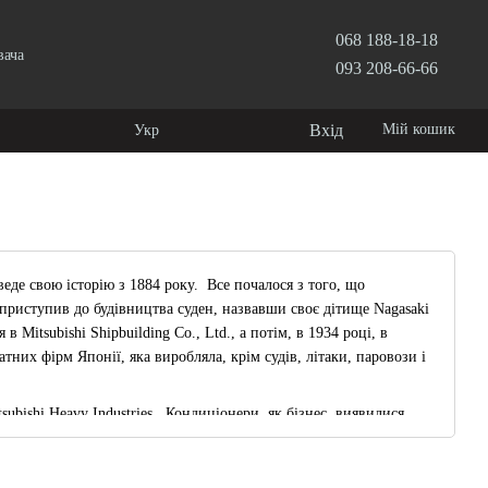
068 188-18-18
вача
093 208-66-66
Вхід
Мій кошик
Укр
 веде свою історію з 1884 року. Все почалося з того, що
 приступив до будівництва суден, назвавши своє дітище Nagasaki
Mitsubishi Shipbuilding Co., Ltd., а потім, в 1934 році, в
атних фірм Японії, яка виробляла, крім судів, літаки, паровози і
subishi Heavy Industries. Кондиціонери, як бізнес, виявилися
 в своїй історії віконний кондиціонер Міцубісі, а в 1970
понії настінну спліт-систему - SR1AW. Також компанія є
ондиціонера Мітсубісі, вбудованого внутрішнього блоку систем