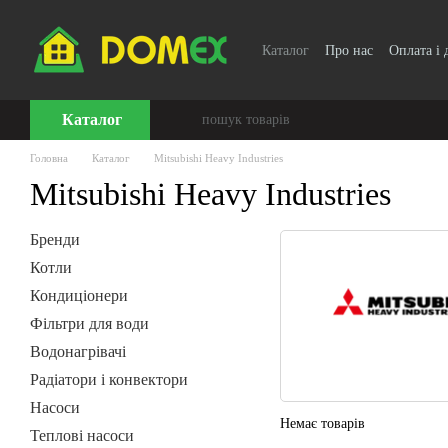
Перейти до основного контенту
Каталог
Про нас
Оплата і 
Каталог
Головна
Каталог
Mitsubishi Heavy Industries
Mitsubishi Heavy Industries
Бренди
Котли
Кондиціонери
Фільтри для води
Водонагрівачі
Радіатори і конвектори
Насоси
Немає товарів
Теплові насоси