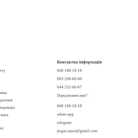
день в світі в сегменті офісного та комерційного
дистриб'юторам кондиціонерів в 1979 році.
тавку кондиціонерів дилерам спліт-систем і центральних систем
, кондиціонери бізнес класу, а також поставляє оптом
ейнерів, авторефрижераторів, центральні системи
лідируючі позиції у випуску побутового кондиційного
вих технологій, упор на надійність, довговічність, ефективність
Контактна інформація
es відповідають підвищеним вимогам у сфері промислового
нету
068 188-18-18
093 208-66-66
044 332-06-67
авка
Передзвонити вам?
ернення
068 188-18-18
формація
whats-app
увача
telegram
ах
pegas.irpen@gmail.com