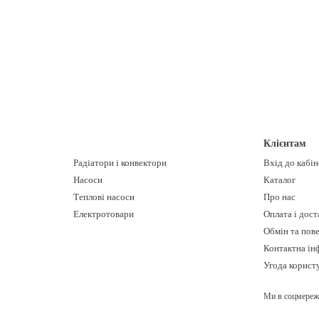
кондиціонування, найбільш затребуваного на сьогоднішній 
кондиціонування. Блок був розроблений і представлений 
На даний момент Mitsubishi Heavy Industries виробляє пос
кондиціонування для домашнього та офісного використання
кондиціонери для автобусів, промислових і морських конт
кондиціонування для цілих будинків і мікрорайонів .
Компанія Mitsubishi Heavy Industries довгі роки зберігає 
устаткування, в чому йому допомагає використання передо
Клієнтам
і екологічність. Кондиціонери Mitsubishi Heavy Industri
Радіатори і конвектори
Вхід до кабі
дизайну.
Насоси
Каталог
Теплові насоси
Про нас
Електротовари
Оплата і дост
Обмін та пов
Контактна ін
Угода корист
Ми в соцмереж