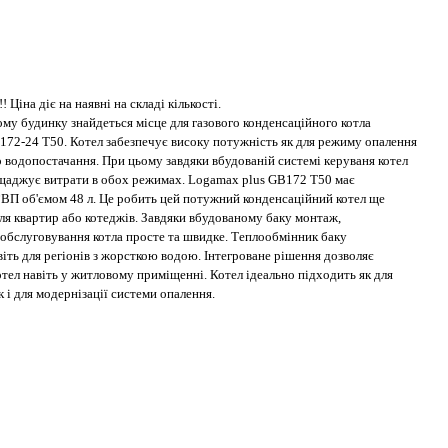
 Ціна діє на наявні на складі кількості.
ому будинку знайдеться місце для газового конденсаційного котла
172-24 T50. Котел забезпечує високу потужність як для режиму опалення
го водопостачання. При цьому завдяки вбудованій системі керуваня котел
щаджує витрати в обох режимах. Logamax plus GB172 T50 має
ВП об'ємом 48 л. Це робить цей потужний конденсаційний котел ще
ля квартир або котеджів. Завдяки вбудованому баку монтаж,
обслуговування котла просте та швидке. Теплообмінник баку
іть для регіонів з жорсткою водою. Інтегроване рішення дозволяє
тел навіть у житловому приміщенні. Котел ідеально підходить як для
к і для модернізації системи опалення.