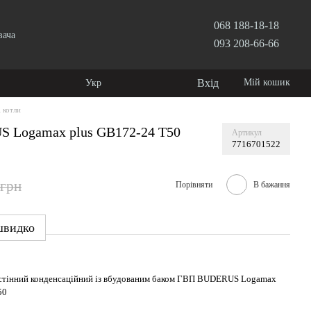
068 188-18-18
вача
093 208-66-66
Вхід
Мій кошик
Укр
і котли
S Logamax plus GB172-24 T50
Артикул
7716701522
 грн
Порівняти
В бажання
швидко
астінний конденсаційний із вбудованим баком ГВП BUDERUS Logamax
50