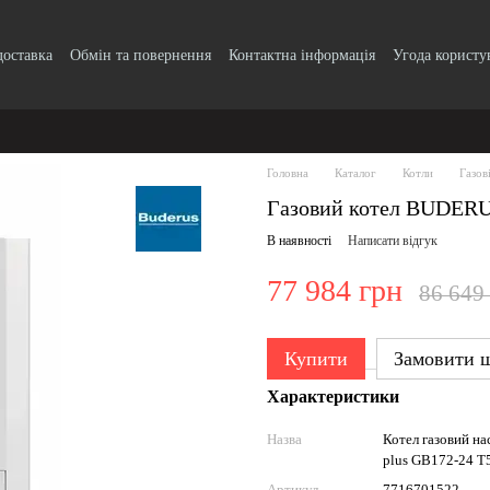
доставка
Обмін та повернення
Контактна інформація
Угода користу
Головна
Каталог
Котли
Газов
Газовий котел BUDERU
В наявності
Написати відгук
77 984 грн
86 649
Купити
Замовити 
Характеристики
Назва
Котел газовий н
plus GB172-24 T
Артикул
7716701522