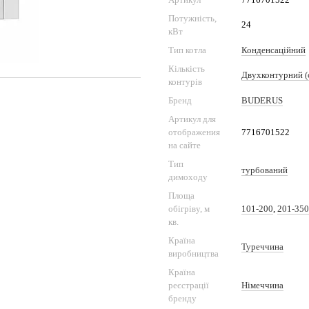
Потужність,
24
кВт
Тип котла
Конденсаційний
Кількість
Двухконтурний 
контурів
Бренд
BUDERUS
Артикул для
отображения
7716701522
на сайте
Тип
турбований
димоходу
Площа
обігріву, м
101-200
,
201-350
кв.
Країна
Туреччина
виробництва
Країна
реєстрації
Німеччина
бренду