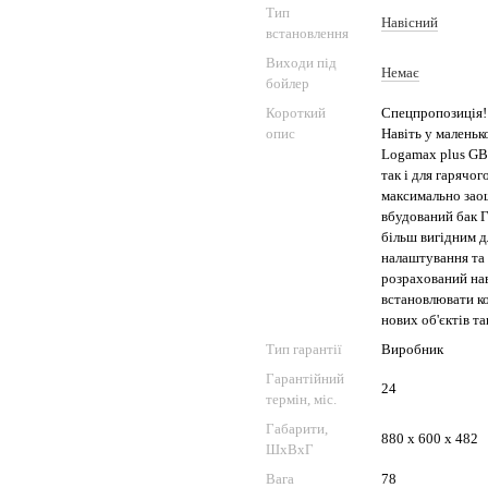
Тип
Навісний
встановлення
Виходи під
Немає
бойлер
Короткий
Спецпропозиція!!!
опис
Навіть у маленьк
Logamax plus GB
так і для гарячо
максимально зао
вбудований бак Г
більш вигідним д
налаштування та 
розрахований нав
встановлювати ко
нових об'єктів та
Тип гарантії
Виробник
Гарантійний
24
термін, міс.
Габарити,
880 x 600 x 482
ШхВхГ
Вага
78