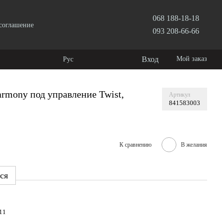
068 188-18-18
 соглашение
093 208-66-66
Вход
Мой заказ
Рус
rmony под управление Twist,
Артикул
841583003
К сравнению
В желания
ся
11