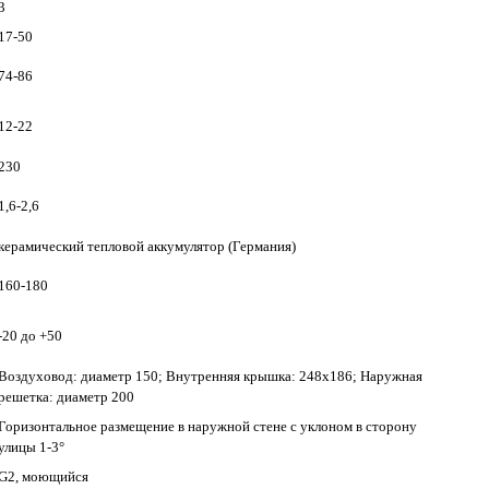
3
17-50
74-86
12-22
230
1,6-2,6
керамический тепловой аккумулятор (Германия)
160-180
-20 до +50
Воздуховод: диаметр 150; Внутренняя крышка: 248х186; Наружная
решетка: диаметр 200
Горизонтальное размещение в наружной стене с уклоном в сторону
улицы 1-3°
G2, моющийся