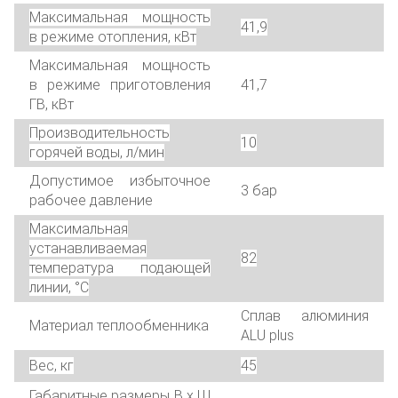
Максимальная мощность
41,9
в режиме отопления, кВт
Максимальная мощность
в режиме приготовления
41,7
ГВ, кВт
Производительность
10
горячей воды, л/мин
Допустимое избыточное
3 бар
рабочее давление
Максимальная
устанавливаемая
82
температура подающей
линии, °C
Сплав алюминия
Материал теплообменника
ALU plus
Вес, кг
45
Габаритные размеры В x Ш