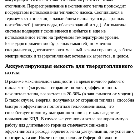
отопления. Перераспределение накопленного тепла происходит
посредством использования теплового насоса. Скопившаяся в
термоемкости энергия, в дальнейшем используется для разных
потребностей (нагрев воды, обогрев зданий и т.д.). Автоматика
системы поддержит скопившееся в избытке и еще не
использованное тепло на требуемом температурном уровне.
Благодаря применению буферных емкостей, по мнению
специалистов, достигается оптимальный режим горения и, работы
электрических и твердотопливных котельных агрегатов, в целом.
Аккумулирующая емкость для твердотопливного
котла
В режиме максимальной мощности за время полного рабочего
цикла котла (загрузка – сгорание топлива), эффективность
накопителя тепла, возрастает на 20-30% (в зависимости от модели).
В таком случае, энергия, получаемая от сгорания топлива, способна
быстро и эффективно поглотиться теплообменником, что
способствует полному выгоранию топлива, и как следствие, –
повышению КПД. В случае же установки котла разнорежимную
работу для длительного горения отмечается снижение
эффективности расхода горючего, из-за улетучивания, не успевших
прогореть, газов. Иначе говоря, наличие буферной емкости