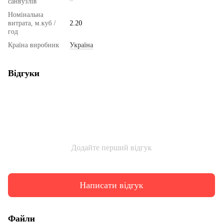
санвузлів
Номінальна
витрата, м.куб /
2.20
год
Країна виробник
Україна
Відгуки
Додайте перший відгук
Написати відгук
Файли