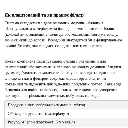
Як влаштований та як працює фільтр
Система складається з двох основних модулів – балону з
фільтрувальним матеріалом та бака для розчинення солі. Балон
(колона) виготовлений з полімерного композиційного матеріалу,
який стійкий до корозії. Всередині знаходиться 50 л фільтрувальної
суміші Ecomix, яка складається з декількох компонентів.
Кожен компонент фільтрувальної суміші призначений для
нейтралізації або затримання певного різновиду домішок. Завдяки
цьому відбувається комплексне фільтрування води за один етап.
Очищена таким фільтром вода має хороші органолептичні
показники та підходить для будь-яких побутових потреб. Така вода
безпечна для шкіри та волосся, а також не спричинює утворення
накипу на нагрівальних елементах побутових приладів.
3
Продуктивність робоча/максимальна, м
/год
Об'єм фільтрувального матеріалу, л
3
Ресурс, м
(при жорсткості 5 мг-екв/л)