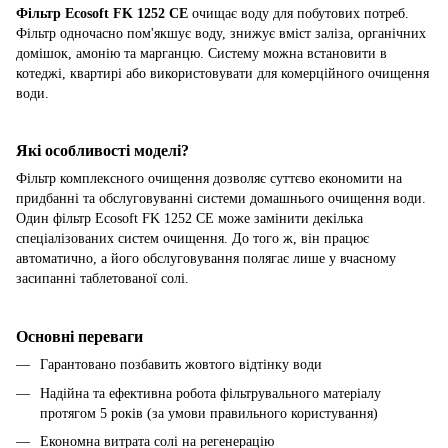
Фільтр Ecosoft FK 1252 CE
очищає воду для побутових потреб.
Фільтр одночасно пом'якшує воду, знижує вміст заліза, органічних
домішок, амонію та марганцю. Систему можна встановити в
котеджі, квартирі або використовувати для комерційного очищення
води.
Які особливості моделі?
Фільтр комплексного очищення дозволяє суттєво економити на
придбанні та обслуговуванні системи домашнього очищення води.
Один фільтр Ecosoft FK 1252 CE може замінити декілька
спеціалізованих систем очищення. До того ж, він працює
автоматично, а його обслуговування полягає лише у вчасному
засипанні таблетованої солі.
Основні переваги
Гарантовано позбавить жовтого відтінку води
Надійна та ефективна робота фільтрувального матеріалу
протягом 5 років (за умови правильного користування)
Економна витрата солі на регенерацію